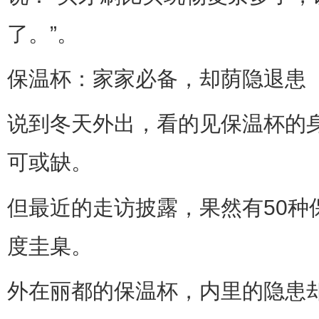
了。”。
保温杯：家家必备，却荫隐退患
说到冬天外出，看的见保温杯的
可或缺。
但最近的走访披露，果然有50种
度圭臬。
外在丽都的保温杯，内里的隐患