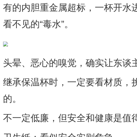
有的内胆重金属超标，一杯开水
看不见的“毒水”。
头晕、恶心的嗅觉，确实让东谈
继承保温杯时，一定要看材质，挑选
的。
不一定低廉，但安全和健康是值