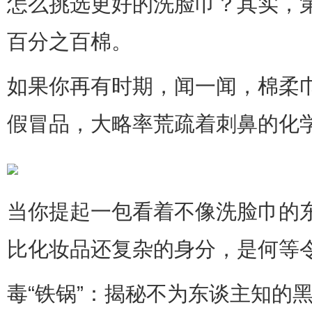
怎么挑选更好的洗脸巾？其实，
百分之百棉。
如果你再有时期，闻一闻，棉柔
假冒品，大略率荒疏着刺鼻的化
当你提起一包看着不像洗脸巾的
比化妆品还复杂的身分，是何等
毒“铁锅”：揭秘不为东谈主知的