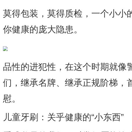
莫得包装，莫得质检，一个小小
你健康的庞大隐患。
品性的进犯性，在这个时期就像
们，继承名牌、继承正规阶梯，
慰。
儿童牙刷：关乎健康的“小东西”