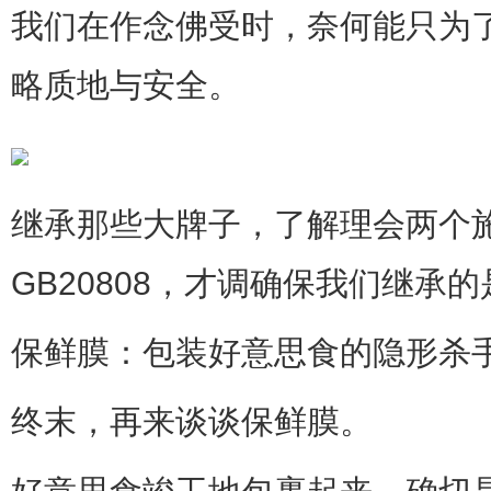
我们在作念佛受时，奈何能只为
略质地与安全。
继承那些大牌子，了解理会两个施行
GB20808，才调确保我们继承
保鲜膜：包装好意思食的隐形杀
终末，再来谈谈保鲜膜。
好意思食竣工地包裹起来，确切