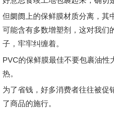
但阛阓上的保鲜膜材质分离，其中
可能含有多数增塑剂，这对我们
子，牢牢纠缠着。
PVC的保鲜膜最佳不要包裹油性
热。
为了省钱，好多消费者往往被促
了商品的施行。