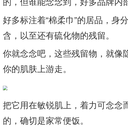
的，但谁能念念到，好多品牌内部
好多标注着“棉柔巾”的居品，身
含，以至还有硫化物的残留。
你就念念吧，这些残留物，就像
你的肌肤上游走。
把它用在敏锐肌上，着力可念念
的，确切是家常便饭。