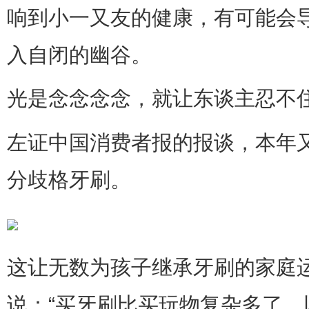
响到小一又友的健康，有可能会
入自闭的幽谷。
光是念念念念，就让东谈主忍不
左证中国消费者报的报谈，本年
分歧格牙刷。
这让无数为孩子继承牙刷的家庭
说：“买牙刷比买玩物复杂多了