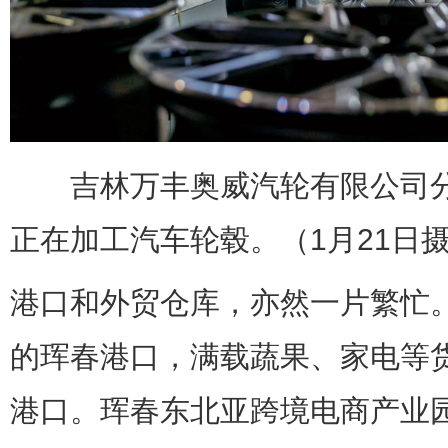
吉林万丰奥威汽轮有限公司分
正在加工汽车轮毂。（1月21日摄
港口和外贸仓库，亦然一片繁忙
的珲春港口，满载蔬果、家电等
港口。珲春东北亚跨境电商产业