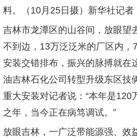
料。（10月25日摄）新华社记者 
吉林市龙潭区的山谷间，放眼望
不到边，13万泛泛米的厂区内，
安装交错排布，振兴的脉搏就在
油吉林石化公司转型升级东区技
重大安装对记者说：“本年是12
之年，当今正在病笃调试。”
放眼吉林，一广泛带能源强、效