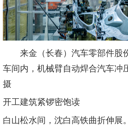
来金（长春）汽车零部件股份
车间内，机械臂自动焊合汽车冲压
摄
开工建筑紧锣密饱读
白山松水间，沈白高铁曲折伸展