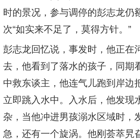
时的景况，参与调停的彭志龙仍
次“如实来不足了，莫得方针。”
彭志龙回忆说，事发时，他正在
去，他看到了落水的孩子，同期
中救东谈主，他连气儿跑到岸边
立即跳入水中。入水后，他发现
杂，当他冲进男孩溺水区域时，
急，还有一个旋涡。他刚荟萃旯旮