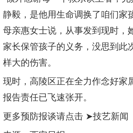
静毅，是他用生命调换了咱们家
母亲惠女士说，从事发到现时，
家长保管孩子的义务，没思到此
样大的伤害。
现时，高陵区正在全力作念好家
报告责任已飞速张开。
更多预防报谈请点击 ➤技艺新闻