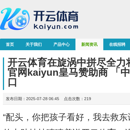
首页
关于我们
产品中心
新闻资讯
在线招聘
开云体育在旋涡中拼尽全力
官网kaiyun皇马赞助商 
口
发布日期：2025-07-28 06:45 点击次数：219
“配头，你把孩子看好，我去救东谈