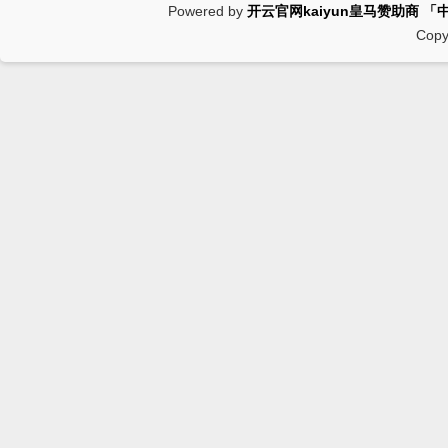
Powered by
开云官网kaiyun皇马赞助商 
Copy