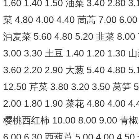
1.60 1.40 1.50 油菜 3.40 2.80 3
菜 4.80 4.00 4.40 茼蒿 7.00 6.00
油麦菜 5.60 4.80 5.20 韭菜 8.00 
3.00 3.30 土豆 1.40 1.20 1.30 
3.60 2.20 2.90 大葱 5.40 4.80 5
12.50 芹菜 3.80 3.20 3.50 莴笋 
2.00 1.80 1.90 菜花 4.80 4.00 4
樱桃西红柿 10.00 8.00 9.00 青椒 6
6.00 6.30 西葫芦 5.00 4.00 4.50